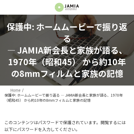
コ
ナ
ン
ビ
テ
ゲ
ン
ー
保護中: ホームムービーで振り返
ツ
シ
へ
ョ
る
ス
ン
キ
に
― JAMIA新会長と家族が語る、
ッ
移
プ
動
1970年（昭和45） から約10年
の8mmフィルムと家族の記憶
Home
保護中: ホームムービーで振り返る ― JAMIA新会長と家族が語る、1970年
（昭和45） から約10年の8mmフィルムと家族の記憶
このコンテンツはパスワードで保護されています。閲覧するには
以下にパスワードを入力してください。