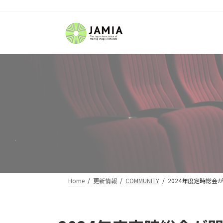
コ
ナ
ン
ビ
テ
ゲ
ン
ー
ツ
シ
へ
ョ
ス
ン
キ
に
ッ
移
プ
動
Home
更新情報
COMMUNITY
2024年度定時総会