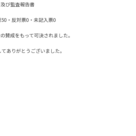
書及び監査報告書
反対票0・未記入票0
数の賛成をもって可決されました。
してありがとうございました。