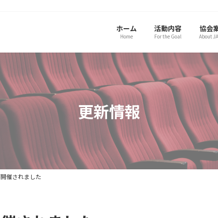
ホーム
活動内容
協会
Home
For the Goal
About J
更新情報
が開催されました