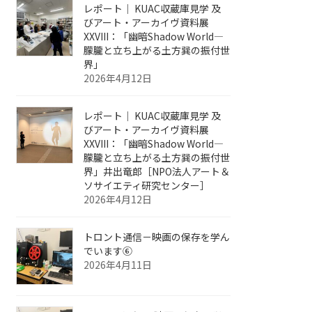
レポート｜ KUAC収蔵庫見学 及
びアート・アーカイヴ資料展
XXVIII：「幽暗Shadow World—
朦朧と立ち上がる土方巽の振付世
界」
2026年4月12日
レポート｜ KUAC収蔵庫見学 及
びアート・アーカイヴ資料展
XXVIII：「幽暗Shadow World—
朦朧と立ち上がる土方巽の振付世
界」井出竜郎［NPO法人アート＆
ソサイエティ研究センター］
2026年4月12日
トロント通信－映画の保存を学ん
でいます⑥
2026年4月11日