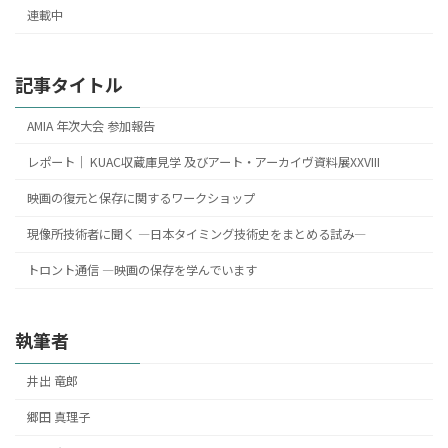
連載中
記事タイトル
AMIA 年次大会 参加報告
レポート｜ KUAC収蔵庫見学 及びアート・アーカイヴ資料展XXVIII
映画の復元と保存に関するワークショップ
現像所技術者に聞く ―日本タイミング技術史をまとめる試み―
トロント通信 ―映画の保存を学んでいます
執筆者
井出 竜郎
郷田 真理子