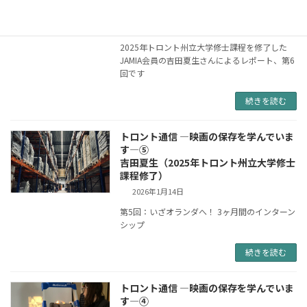
籍）
2026年4月9日
2025年トロント州立大学修士課程を修了した
JAMIA会員の吉田夏生さんによるレポート、第6
回です
続きを読む
トロント通信 ―映画の保存を学んでいま
す―⑤
吉田夏生（2025年トロント州立大学修士
課程修了）
2026年1月14日
第5回：いざオランダへ！ 3ヶ月間のインターン
シップ
続きを読む
トロント通信 ―映画の保存を学んでいま
す―④